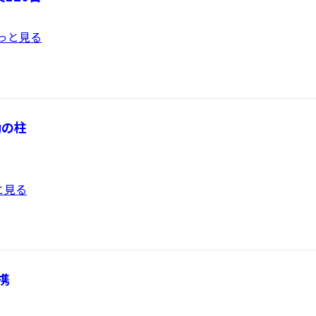
特定のマテハンにとらわれずに提案する。製造メーカーからの
へ届ける物流体制を共同で構築している。
水や生理用品、
」と力説。
っと見る
鳥取県に、それぞれ農産物集荷場を開設し、地元の生産者から預
南牧村）のト
段と上がる。ROI（投資利益率）の観点でヒューマノイドの
利用する生産者からは「近くで出荷できるので助かる」「少量
れが顧客に同サービスを提案する際に役立っている。現場のア
おり、生産者と消費者をつなぐ地域間流通の深化に注力してい
本倉庫協会は、7
を語る。
鮮度とおいしさをより多くのお客さまへ迅速かつ安定的にお届
を設置。関係地
荷・物流・販売が一体となった流通基盤づくりも進めていく」
資の取り扱い、
動の柱
と見る
携