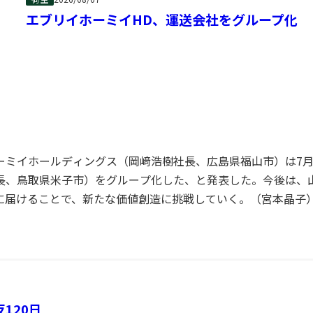
ことを受け、専門の部署を立ち上げて2015、16年ごろから
る動きもあっ
エブリイホーミイHD、運送会社をグループ化
葉県習志野市）では、各種の自動化設備を活用して複数の通販
水循環型シャ
）」を提供している。
保有する5室の
つある中、庫内作業の大半を占めるピッキングと梱包を中心に
ーを熊本県宇城市
けの事業を展開する荷主（売上高50億～200億円規模が主体）
8月2日、被災地
で減らしているように、マテハン機器の配置などに工夫を凝ら
ナースパワーア
消費者）の出荷件数は1カ月当たりで250万件を数える。
ための装置を輸
）えシャトル、方面別仕分けソーターなど多岐にわたる。中で
ミイホールディングス（岡﨑浩樹社長、広島県福山市）は7月
ホームガス（南
るほか、ダイフク製のケース自動倉庫は長辺（奥行き）が50㍍
長、鳥取県米子市）をグループ化した、と発表した。今後は、
4セットずつ計8
に届けることで、新たな価値創造に挑戦していく。（宮本晶子
究・開発）機能も持ち、現場と技術の最適な組み合わせを日々探
0人が在籍しており、米子市と島根県雲南市に営業所を構え、地域
農政局の要請を受
動化機器の導入といった3PL（サードパーティー・ロジステ
1日付で和田社長が会長に就任し、社長兼COO（最高執行責任者
災害用応急ポン
放することを目的に24年から提供を開始。大型案件ともなると
。事業内容や運営体制は変更しない。
計3社のプロジェクトを請け負ったが、これからも幅広い業種・業
わった食材を消費者へ届ける取り組みを共に進めてきた。長年築
トラック協会の
重なり、グループ入りに至った。
らの要請をきっ
Pは他社が提供しているプラットフォーム事業に全く負けてお
120日
水揚げされた生の紅ズワイガニを産地から店舗へ直送する「境港
きかけた。中嶋