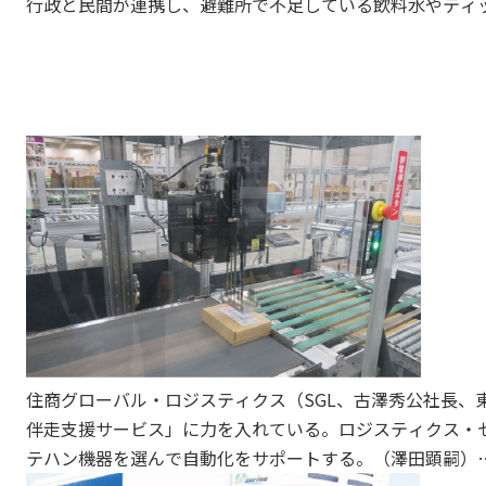
行政と民間が連携し、避難所で不足している飲料水やティ
などの日用品を現地へ順次発送。各ト協の関連団体からも
があった。インフラ損壊に伴う配送の遅延や渋滞といった
面する中、官民一体となり、物流ネットワークの維持と迅
活発な動きが広がっている。（特別取材班）
日用品の輸送を中心に支援が進む。東京都トラック協会多
支部長）は、東邦運輸（中島秀治社長、東久留米市）の大
派遣し、熊本県八代市に飲料水やウエットティッシュなど
県トラック協会の日立支部（中野勝義支部長）は8月2日、
センターに水を運ぶため、10㌧車1台を手配するよう要請
トラック協会（楠木寿嗣会長）や山形県トラック協会（小
も、同様の動きが出ている。
奈良県トラック協会（塚本哲夫会長）は、熊本県宇土市へ
た。奈良県桜井市と宇土市は相互応援協定を締結しており
住商グローバル・ロジスティクス（SGL、古澤秀公社長
本支部長）と桜井支部（吉岡正樹支部長）の両支部長が、
伴走支援サービス」に力を入れている。ロジスティクス・
務める会社の車両を手配。奈良支部は飲料水1万5千本、桜
テハン機器を選んで自動化をサポートする。（澤田顕嗣）
トティッシュ1500個をはじめとする衛生用品を輸送した。