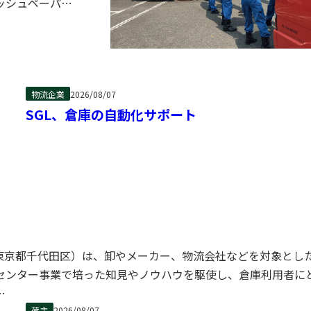
ッシュペーパー
独自の支援活動
深刻な障害に直
速な供給に向け、
物流企業
2026/08/07
摩支部（城康幸
SGL、倉庫の自動化サポート
型トラック1台を
を届けた。茨城
熊本県支援物資
を受けた。香川県
松洋一会長）で
支援輸送を行っ
、奈良支部（塚
、東京都千代田区）は、卸やメーカー、物流会社などを対象とし
それぞれ代表を
センター事業で培った知見やノウハウを駆使し、倉庫利用者に
井支部はウエッ
荷主
2026/08/07