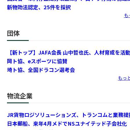
ビスは他にプレーヤーがほとんどいないと認識している。
新物効法認定、25件を採択
を始めるなど、海産物を新鮮な状態で山陽エリアの消費者
会長が代表を務める千曲運輸（小諸市）が各自治体の飲料
られており、同サービスを受託する顧客の領域を広げたい
も
26年5月にはエブリイホーミイHDが島根県に、6月には
衛生用品といった物資を集め、トーシン（井出幸義社長、
さらに「地方を中心にこれから人手不足が進み、人件費は一
広島市のエブリイ店舗へ届ける取り組みを開始。集荷場を
ラックに積み替えた後、被災地に送り出した。
くなる。自動化設備を現場に入れて分かることがあり、そ
ので続けやすい」「販路が広がった」といった声が届いて
トラック協会以外の団体にも取り組みは広がっている。日
団体
努めながら、顧客の課題解決に貢献していく」と意気込み
同社は「山陰・山陽エリア間の物流機能をさらに強化し、
月29日付で小野孝則会長を本部長とする災害支援対策本部
構築を目指す。また、単なる商品の輸送にとどまらず、集
区協会の社員、施設、貨物の被災状況の調査や緊急支援物
【新トップ】JAFA会長 山中哲也氏、人材育成を活
義援金の受け付けなどを行う方針を示した。
岡ト協、eスポーツに協賛
埼ト協、全国ドラコン選考会
もっ
物流企業
JR貨物ロジソリューションズ、トランコムと業務提
日本郵船、来年4月メドでNSユナイテッド子会社化