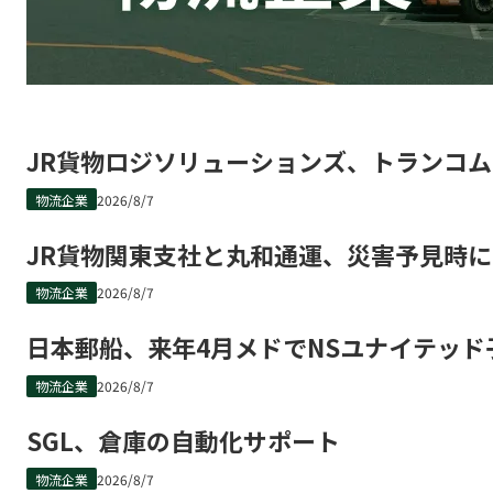
JR貨物ロジソリューションズ、トランコ
物流企業
2026/8/7
JR貨物関東支社と丸和通運、災害予見時
物流企業
2026/8/7
日本郵船、来年4月メドでNSユナイテッド
物流企業
2026/8/7
SGL、倉庫の自動化サポート
物流企業
2026/8/7