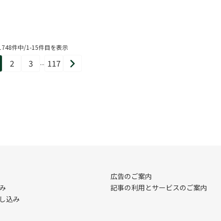
1748件中/1-15件目を表示
2
3
117
...
ペ
ペ
ペ
ペ
次
ー
ー
ー
ー
へ
ジ
ジ
ジ
ジ
目
目
目
目
広告のご案内
み
記事の利用とサービスのご案内
し込み