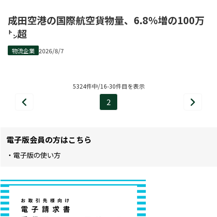
成田空港の国際航空貨物量、6.8％増の100万
㌧超
物流企業
2026/8/7
5324件中/16-30件目を表示
2
前
次
ペ
へ
へ
ー
電子版会員の方はこちら
ジ
・電子版の使い方
目