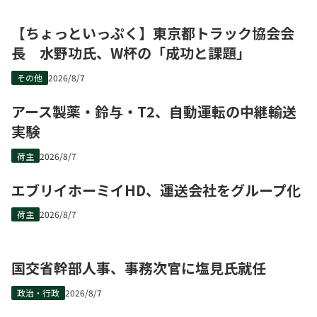
【ちょっといっぷく】東京都トラック協会会
長 水野功氏、W杯の「成功と課題」
その他
2026/8/7
アース製薬・鈴与・T2、自動運転の中継輸送
実験
荷主
2026/8/7
エブリイホーミイHD、運送会社をグループ化
荷主
2026/8/7
国交省幹部人事、事務次官に塩見氏就任
政治・行政
2026/8/7