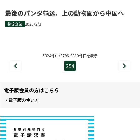
最後のパンダ輸送、上の動物園から中国へ
物流企業
2026/2/3
5324件中/3796-3810件目を表示
254
前
次
ペ
へ
へ
ー
電子版会員の方はこちら
ジ
・電子版の使い方
目