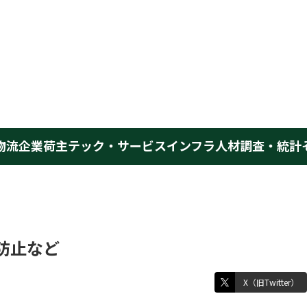
物流企業
荷主
テック・サービス
インフラ
人材
調査・統計
防止など
X（旧Twitter）