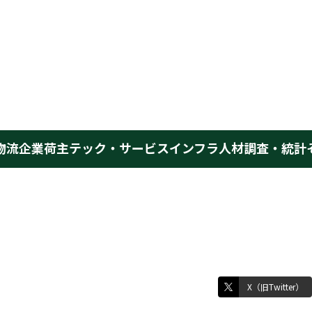
物流企業
荷主
テック・サービス
インフラ
人材
調査・統計
X（旧Twitter）