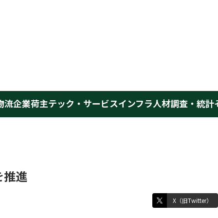
物流企業
荷主
テック・サービス
インフラ
人材
調査・統計
を推進
X（旧Twitter）