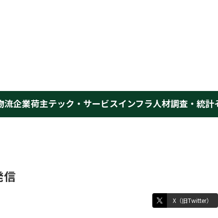
物流企業
荷主
テック・サービス
インフラ
人材
調査・統計
発信
X（旧Twitter）