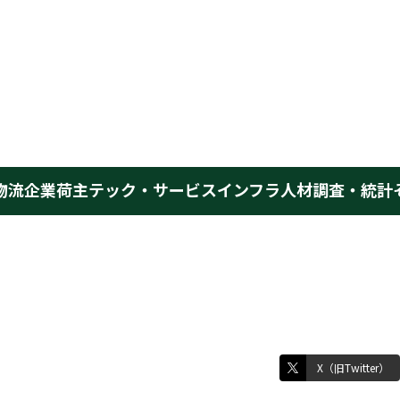
物流企業
荷主
テック・サービス
インフラ
人材
調査・統計
X（旧Twitter）