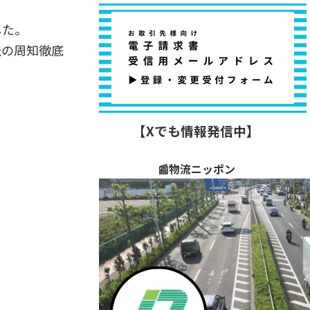
した。
法の周知徹底
【Xでも情報発信中】
📰物流ニッポン