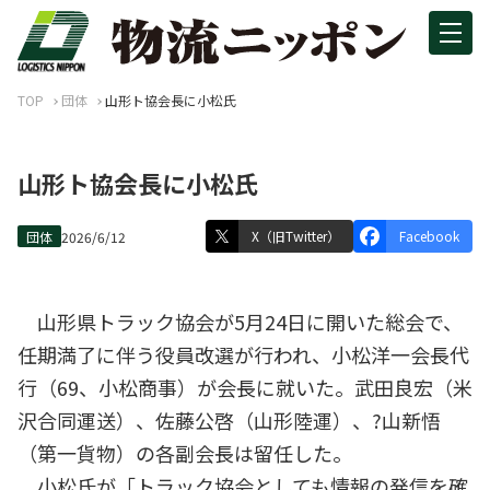
TOP
団体
山形ト協会長に小松氏
山形ト協会長に小松氏
X（旧Twitter）
Facebook
団体
2026/6/12
山形県トラック協会が5月24日に開いた総会で、
任期満了に伴う役員改選が行われ、小松洋一会長代
行（69、小松商事）が会長に就いた。武田良宏（米
沢合同運送）、佐藤公啓（山形陸運）、?山新悟
（第一貨物）の各副会長は留任した。
小松氏が「トラック協会としても情報の発信を確