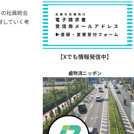
日の社員総会
献していく考
【Xでも情報発信中】
📰物流ニッポン