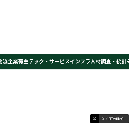
物流企業
荷主
テック・サービス
インフラ
人材
調査・統計
X（旧Twitter）