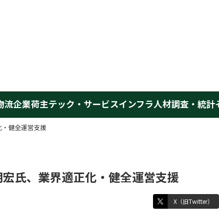
物流企業
荷主
テック・サービス
インフラ
人材
調査・統計
化・健全運営支援
明宏氏、業界適正化・健全運営支援
X（旧Twitter）