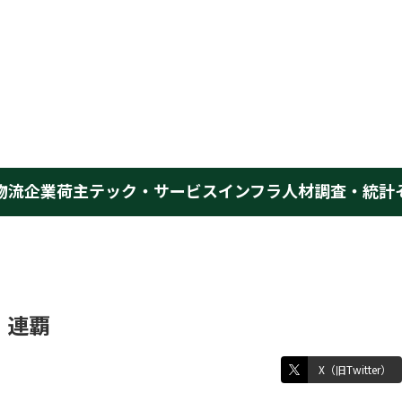
物流企業
荷主
テック・サービス
インフラ
人材
調査・統計
、連覇
X（旧Twitter）