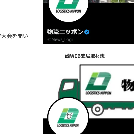
技大会を開い
📸WEB支局取材班