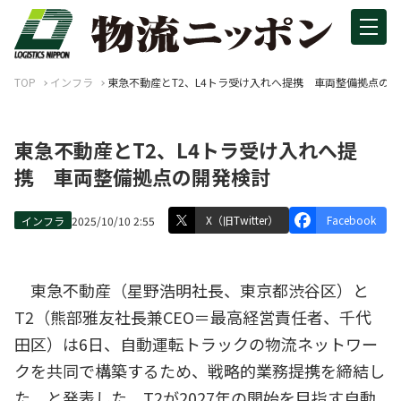
TOP
インフラ
東急不動産とT2、L4トラ受け入れへ提携 車両整備拠点の
東急不動産とT2、L4トラ受け入れへ提
携 車両整備拠点の開発検討
X（旧Twitter）
Facebook
インフラ
2025/10/10 2:55
東急不動産（星野浩明社長、東京都渋谷区）と
T2（熊部雅友社長兼CEO＝最高経営責任者、千代
田区）は6日、自動運転トラックの物流ネットワー
クを共同で構築するため、戦略的業務提携を締結し
た、と発表した。T2が2027年の開始を目指す自動