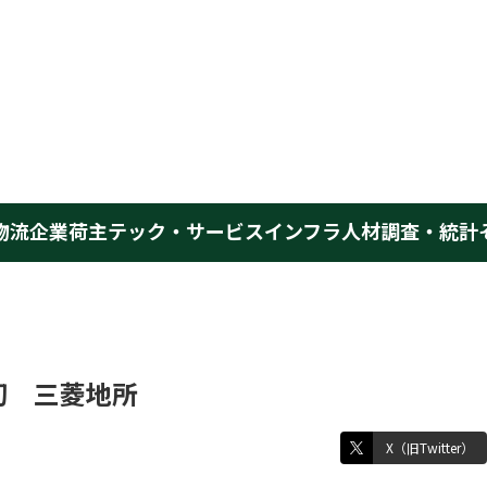
物流企業
荷主
テック・サービス
インフラ
人材
調査・統計
初 三菱地所
X（旧Twitter）