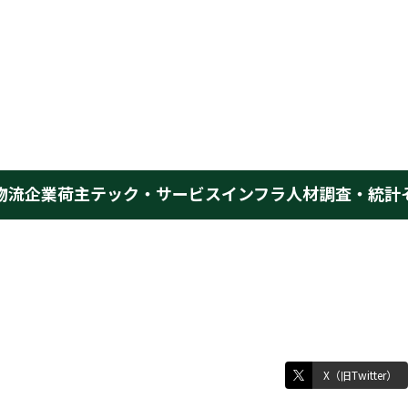
物流企業
荷主
テック・サービス
インフラ
人材
調査・統計
X（旧Twitter）