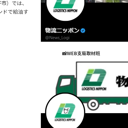
子市）では、
ンドで給油す
📸WEB支局取材班