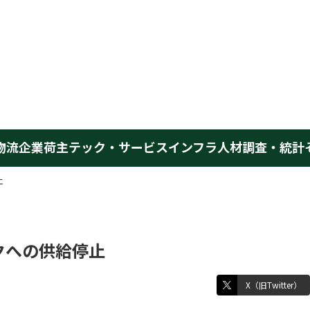
物流企業
荷主
テック・サービス
インフラ
人材
調査・統計
止
クへの供給停止
X（旧Twitter）