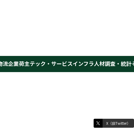
物流企業
荷主
テック・サービス
インフラ
人材
調査・統計
X（旧Twitter）