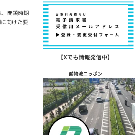
は、閉鎖時期
期に向けた要
【Xでも情報発信中】
📰物流ニッポン