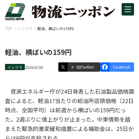
TOP
インフラ
軽油、横ばいの159円
軽油、横ばいの159円
X（旧Twitter）
Facebook
インフラ
2026/6/30
資源エネルギー庁が24日発表した石油製品価格調
査によると、軽油1?当たりの給油所店頭価格（22日
時点、全国平均）は前週から横ばいの159円だっ
た。2週ぶりに値上がりが止まった。中東情勢を踏
まえた緊急的激変緩和措置による補助金は、25日か
らは6円が支給される。