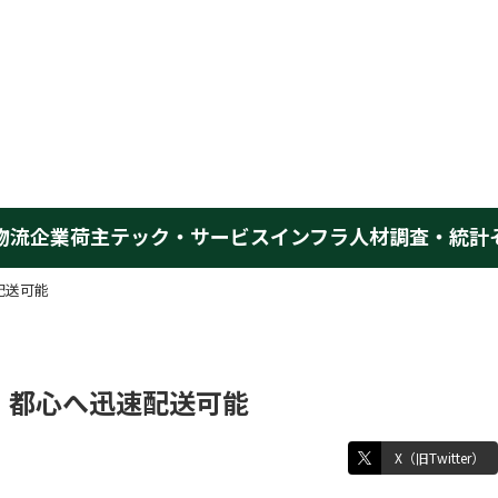
物流企業
荷主
テック・サービス
インフラ
人材
調査・統計
配送可能
 都心へ迅速配送可能
X（旧Twitter）