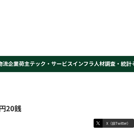
物流企業
荷主
テック・サービス
インフラ
人材
調査・統計
円20銭
X（旧Twitter）