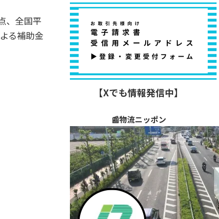
点、全国平
による補助金
【Xでも情報発信中】
📰物流ニッポン