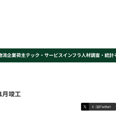
物流企業
荷主
テック・サービス
インフラ
人材
調査・統計
1月竣工
X（旧Twitter）