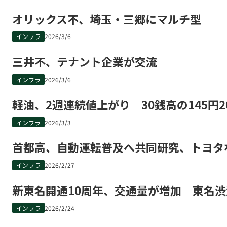
オリックス不、埼玉・三郷にマルチ型
インフラ
2026/3/6
三井不、テナント企業が交流
インフラ
2026/3/6
軽油、2週連続値上がり 30銭高の145円2
インフラ
2026/3/3
首都高、自動運転普及へ共同研究、トヨタ
インフラ
2026/2/27
新東名開通10周年、交通量が増加 東名
インフラ
2026/2/24