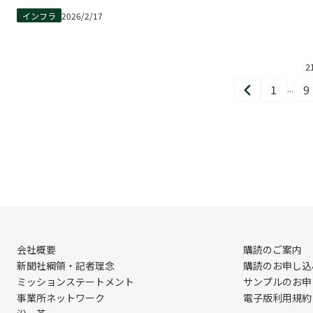
インフラ
2026/2/17
2
1
9
...
前
ペ
へ
ー
ジ
目
会社概要
購読のご案内
新聞社綱領・記者理念
購読のお申し込
ミッションステートメント
サンプルのお申
事業所ネットワーク
電子版利用規約