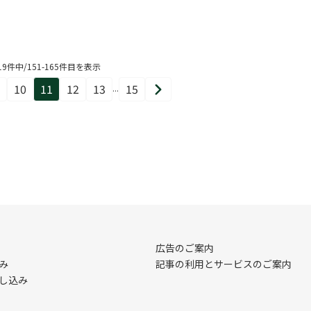
19件中/151-165件目を表示
10
11
12
13
15
...
ペ
ペ
ペ
ペ
ペ
ペ
次
ー
ー
ー
ー
ー
ー
へ
ジ
ジ
ジ
ジ
ジ
ジ
目
目
目
目
目
目
広告のご案内
み
記事の利用とサービスのご案内
し込み