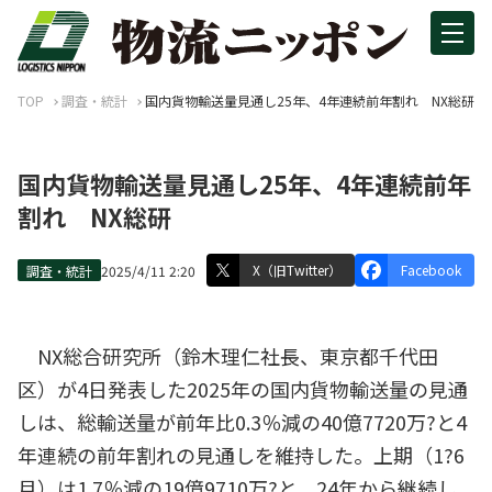
TOP
調査・統計
国内貨物輸送量見通し25年、4年連続前年割れ NX総研
国内貨物輸送量見通し25年、4年連続前年
割れ NX総研
X（旧Twitter）
Facebook
調査・統計
2025/4/11 2:20
NX総合研究所（鈴木理仁社長、東京都千代田
区）が4日発表した2025年の国内貨物輸送量の見通
しは、総輸送量が前年比0.3％減の40億7720万?と4
年連続の前年割れの見通しを維持した。上期（1?6
月）は1.7％減の19億9710万?と、24年から継続し