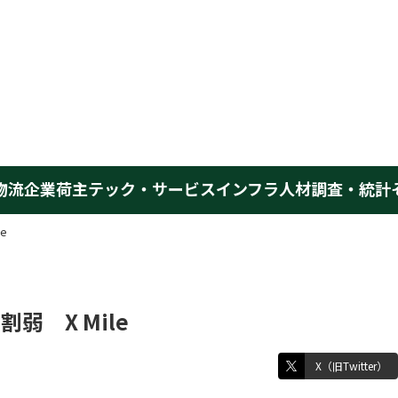
物流企業
荷主
テック・サービス
インフラ
人材
調査・統計
e
弱 X Mile
X（旧Twitter）