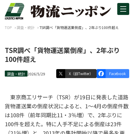
TOP
調査・統計
TSR調べ「貨物運送業倒産」、2年ぶり100件超え
TSR調べ「貨物運送業倒産」、2年ぶり
100件超え
X（旧Twitter）
Facebook
調査・統計
2026/5/29
東京商工リサーチ（TSR）が19日に発表した道路
貨物運送業の倒産状況によると、1～4月の倒産件数
は108件（前年同期比11・3％増）で、2年ぶりに
100件を超えた。特に人手不足による倒産は23件
（21％増）と、2013年の集計開始以降で最多を更