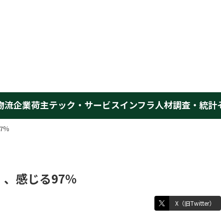
物流企業
荷主
テック・サービス
インフラ
人材
調査・統計
7％
、感じる97％
X（旧Twitter）