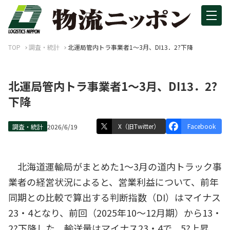
TOP
調査・統計
北運局管内トラ事業者1～3月、DI13．2?下降
北運局管内トラ事業者1～3月、DI13．2?
下降
X（旧Twitter）
Facebook
調査・統計
2026/6/19
北海道運輸局がまとめた1～3月の道内トラック事
業者の経営状況によると、営業利益について、前年
同期との比較で算出する判断指数（DI）はマイナス
23・4となり、前回（2025年10～12月期）から13・
2?下降した。輸送量はマイナス23・4で、5?上昇。