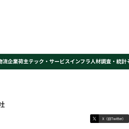
物流企業
荷主
テック・サービス
インフラ
人材
調査・統計
社
X（旧Twitter）