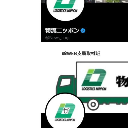
📸WEB支局取材班