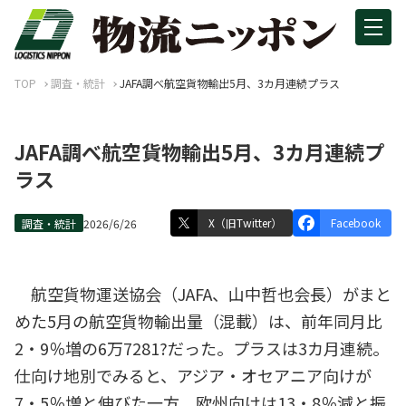
TOP
調査・統計
JAFA調べ航空貨物輸出5月、3カ月連続プラス
JAFA調べ航空貨物輸出5月、3カ月連続プ
ラス
X（旧Twitter）
Facebook
調査・統計
2026/6/26
航空貨物運送協会（JAFA、山中哲也会長）がまと
めた5月の航空貨物輸出量（混載）は、前年同月比
2・9％増の6万7281?だった。プラスは3カ月連続。
仕向け地別でみると、アジア・オセアニア向けが
7・5％増と伸びた一方、欧州向けは13・8％減と振