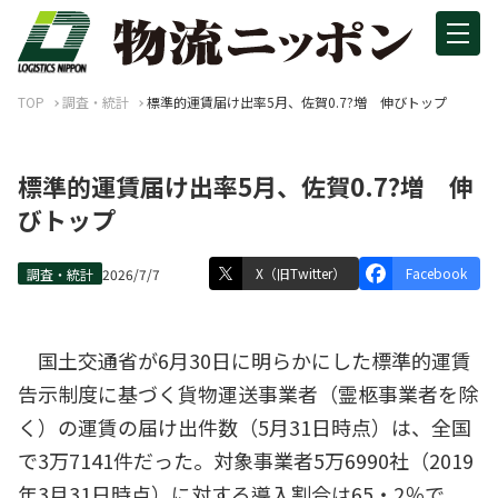
TOP
調査・統計
標準的運賃届け出率5月、佐賀0.7?増 伸びトップ
標準的運賃届け出率5月、佐賀0.7?増 伸
びトップ
X（旧Twitter）
Facebook
調査・統計
2026/7/7
国土交通省が6月30日に明らかにした標準的運賃
告示制度に基づく貨物運送事業者（霊柩事業者を除
く）の運賃の届け出件数（5月31日時点）は、全国
で3万7141件だった。対象事業者5万6990社（2019
年3月31日時点）に対する導入割合は65・2％で、