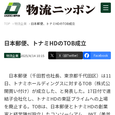
TOP
物流企業
日本郵便、トナミHDのTOB成立
日本郵便、トナミHDのTOB成立
X（旧Twitter）
Facebook
物流企業
2025/4/14 10:15
日本郵便（千田哲也社長、東京都千代田区）は11
日、トナミホールディングスに対するTOB（株式公
開買い付け）が成立した、と発表した。17日付で連
結子会社化し、トナミHDの東証プライムへの上場
を廃止する。TOBは、日本郵便とトナミHDの創業
家と経営陣が設立したコンソーシアム、JWT（美並