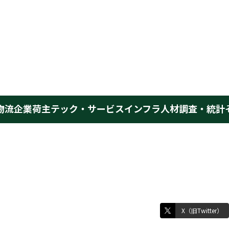
物流企業
荷主
テック・サービス
インフラ
人材
調査・統計
X（旧Twitter）