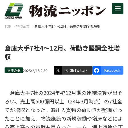
TOP
物流企業
倉庫大手7社4～12月、荷動き堅調全社増収
倉庫大手7社4～12月、荷動き堅調全社増
収
X（旧Twitter）
Facebook
物流企業
2025/2/18 2:30
倉庫大手7社の2024年4?12月期の連結決算が出そ
ろい、売上高500億円以上（24年3月時点）の7社全
てが増収となった。輸出入貨物の荷動きが堅調だっ
たことに加え、物流施設の新規稼働や増床などによ
る売上高への貢献も目立った。一方、海上運賃の正