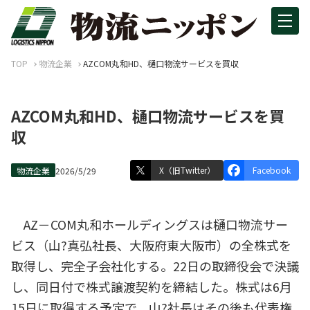
TOP
物流企業
AZCOM丸和HD、樋口物流サービスを買収
AZCOM丸和HD、樋口物流サービスを買
収
X（旧Twitter）
Facebook
物流企業
2026/5/29
AZ－COM丸和ホールディングスは樋口物流サー
ビス（山?真弘社長、大阪府東大阪市）の全株式を
取得し、完全子会社化する。22日の取締役会で決議
し、同日付で株式譲渡契約を締結した。株式は6月
15日に取得する予定で、山?社長はその後も代表権