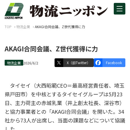
TOP
物流企業
AKAGI合同会議、Z世代獲得に力
AKAGI合同会議、Z世代獲得に力
X（旧Twitter）
Facebook
物流企業
2026/6/2
タイセイ（大西昭範CEO＝最高経営責任者、埼玉
県戸田市）を中核とするタイセイグループは5月23
日、主力荷主の赤城乳業（井上創太社長、深谷市）
と協力事業者との「AKAGI合同会議」を開いた。34
社から73人が出席し、当面の課題などについて協議
した。