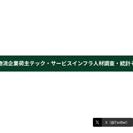
物流企業
荷主
テック・サービス
インフラ
人材
調査・統計
X（旧Twitter）