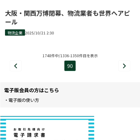
大阪・関西万博閉幕、物流業者も世界へアピ
ール
物流企業
2025/10/21 2:30
1748件中/1336-1350件目を表示
90
前
次
ペ
へ
へ
ー
電子版会員の方はこちら
ジ
・電子版の使い方
目