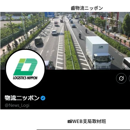
📰物流ニッポン
📸WEB支局取材班