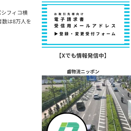
パシフィコ横
者数は8万人を
【Xでも情報発信中】
📰物流ニッポン