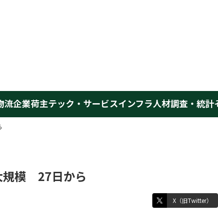
物流企業
荷主
テック・サービス
インフラ
人材
調査・統計
ら
規模 27日から
X（旧Twitter）