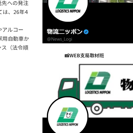
託先への発注
は、26年4
やアルコー
家用自動車か
ンス（法令順
📸WEB支局取材班