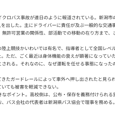
イクロバス事故が連日のように報道されている。新潟市
0人を出した。主にドライバーに責任が及ぶ一般的な交通
、無許可営業の関係性、部活動での移動の在り方まで、
陸上競技かいわいでは有名で、指導者として全国レベ
た。ただ、ごく最近は身体機能の衰えが顕著になってい
とされる。それなのに、なぜ運転を任せる事態になった
きたガードレールによって車外へ押し出されたと見ら
ていても被害を軽減できない。
なポイント。高校側は、公布・保存を義務付けられる
お、バス会社の代表者は新潟県バス協会で理事を務める