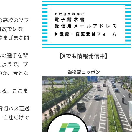
の高校のソフ
事故ではな
さまざまな問
ルの選手を輩
【Xでも情報発信中】
たようで、プ
📰物流ニッポン
のか、今とな
れる。ここま
貸切バス運送
。自社だけで