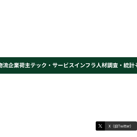
物流企業
荷主
テック・サービス
インフラ
人材
調査・統計
X（旧Twitter）