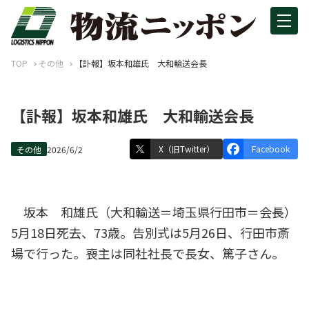
TOP
その他
【訃報】坂本和雄氏 大和輸送会長
【訃報】坂本和雄氏 大和輸送会長
X（旧Twitter）
Facebook
その他
2026/6/2
坂本 和雄氏（大和輸送＝埼玉県行田市＝会長）
5月18日死去、73歳。告別式は5月26日、行田市斎
場で行った。喪主は同社社長で長女、篤子さん。