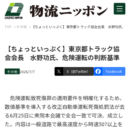
TOP
その他
【ちょっといっぷく】東京都トラック協会会長 水野功氏、危
【ちょっといっぷく】東京都トラック協
会会長 水野功氏、危険運転の判断基準
X（旧Twitter）
Facebook
その他
2026/7/7
危険運転致死傷罪の適用要件を明確化するため、
数値基準を導入する改正自動車運転死傷処罰法が去
る6月25日に衆院本会議で全会一致で可決、成立し
た。内容は一般道路で最高速度から時速50?以上を