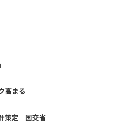
」
ク高まる
針策定 国交省