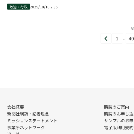
政治・行政
2025/10/10 2:35
8
1
40
...
前
ペ
へ
ー
ジ
目
会社概要
購読のご案内
新聞社綱領・記者理念
購読のお申し込
ミッションステートメント
サンプルのお申
事業所ネットワーク
電子版利用規約