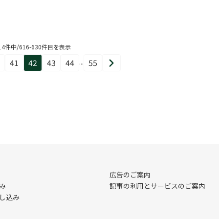
14件中/616-630件目を表示
41
42
43
44
55
...
ペ
ペ
ペ
ペ
ペ
ペ
次
ー
ー
ー
ー
ー
ー
へ
ジ
ジ
ジ
ジ
ジ
ジ
目
目
目
目
目
目
広告のご案内
み
記事の利用とサービスのご案内
し込み