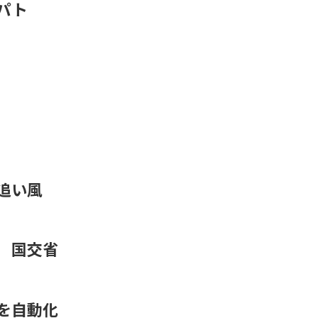
パト
追い風
 国交省
力を自動化