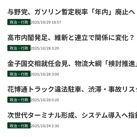
与野党、ガソリン暫定税率「年内」廃止へ
政治・行政
2025/10/29 18:57
高市内閣発足、維新と連立で関係に変化？
政治・行政
2025/10/28 3:20
金子国交相就任会見、物流大綱「検討推進
政治・行政
2025/10/28 3:00
花博通トラック違法駐車、渋滞・事故リス
政治・行政
2025/10/28 0:20
次世代ターミナル形成、システム導入へ指
政治・行政
2025/10/24 2:30