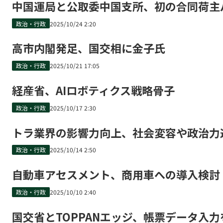
中国運局と公取委中国支所、初の合同荷主
政治・行政
2025/10/24 2:20
高市内閣発足、国交相に金子氏
政治・行政
2025/10/21 17:05
経産省、AIロボティクス戦略骨子
政治・行政
2025/10/17 2:30
トラ業界の影響力向上、社会変容や政治力
政治・行政
2025/10/14 2:50
自動車アセスメント、商用車への導入検討
政治・行政
2025/10/10 2:40
国交省とTOPPANエッジ、帳票データ入