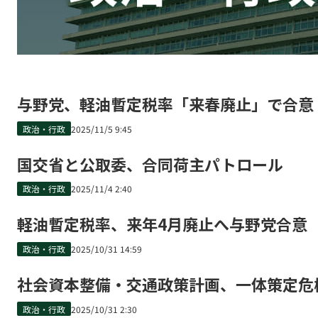
与野党、軽油暫定税率「来春廃止」で合意
政治・行政
2025/11/5 9:45
国交省と公取委、合同荷主パトロール
政治・行政
2025/11/4 2:40
軽油暫定税率、来年4月廃止へ与野党合意
政治・行政
2025/10/31 14:59
社会資本整備・交通政策計画、一体策定危
政治・行政
2025/10/31 2:30