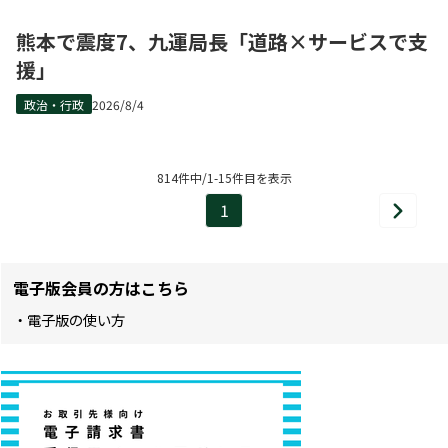
熊本で震度7、九運局長「道路×サービスで支
援」
政治・行政
2026/8/4
814件中/1-15件目を表示
1
次
ペ
へ
ー
電子版会員の方はこちら
ジ
・電子版の使い方
目