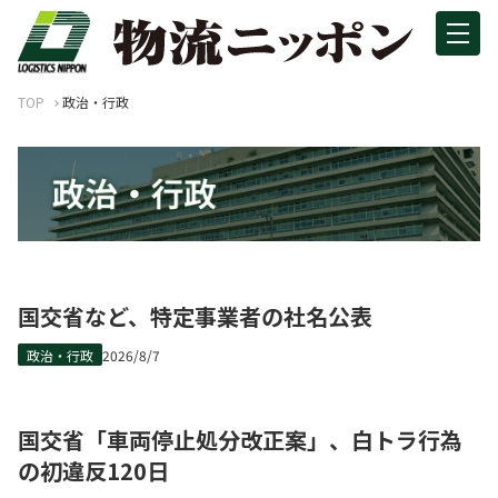
TOP
政治・行政
国交省など、特定事業者の社名公表
政治・行政
2026/8/7
国交省「車両停止処分改正案」、白トラ行為
の初違反120日