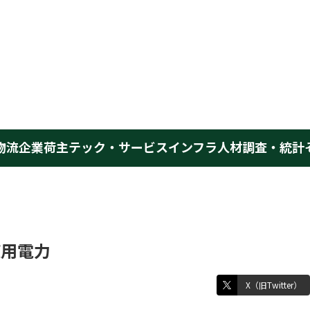
物流企業
荷主
テック・サービス
インフラ
人材
調査・統計
使用電力
X（旧Twitter）