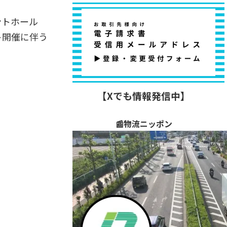
ントホール
ト開催に伴う
【Xでも情報発信中】
📰物流ニッポン