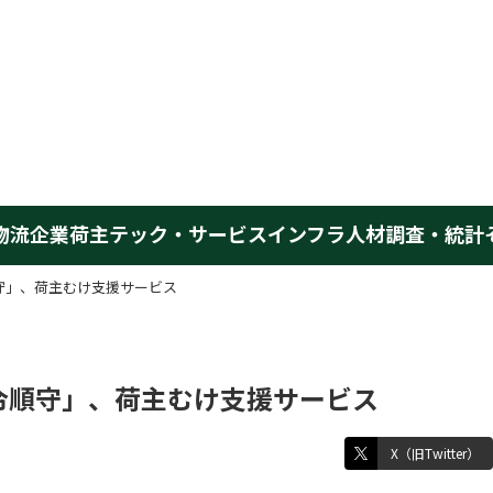
物流企業
荷主
テック・サービス
インフラ
人材
調査・統計
守」、荷主むけ支援サービス
令順守」、荷主むけ支援サービス
X（旧Twitter）