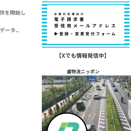
提供を開始し
タ...
【Xでも情報発信中】
📰物流ニッポン