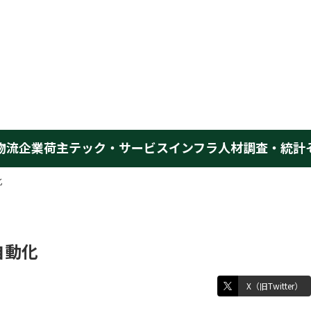
物流企業
荷主
テック・サービス
インフラ
人材
調査・統計
化
自動化
X（旧Twitter）