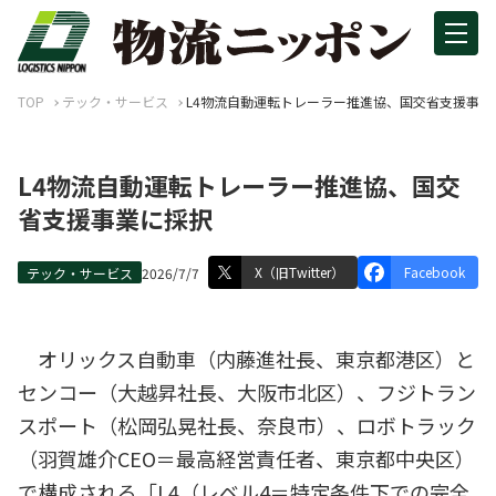
TOP
テック・サービス
L4物流自動運転トレーラー推進協、国交省支援事業
L4物流自動運転トレーラー推進協、国交
省支援事業に採択
X（旧Twitter）
Facebook
テック・サービス
2026/7/7
オリックス自動車（内藤進社長、東京都港区）と
センコー（大越昇社長、大阪市北区）、フジトラン
スポート（松岡弘晃社長、奈良市）、ロボトラック
（羽賀雄介CEO＝最高経営責任者、東京都中央区）
で構成される「L4（レベル4＝特定条件下での完全